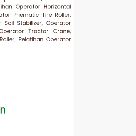
ihan Operator Horizontal
ator Pnematic Tire Roller,
Soil Stabilizer, Operator
 Operator Tractor Crane,
oller, Pelatihan Operator
an