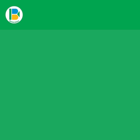
Skip
to
content