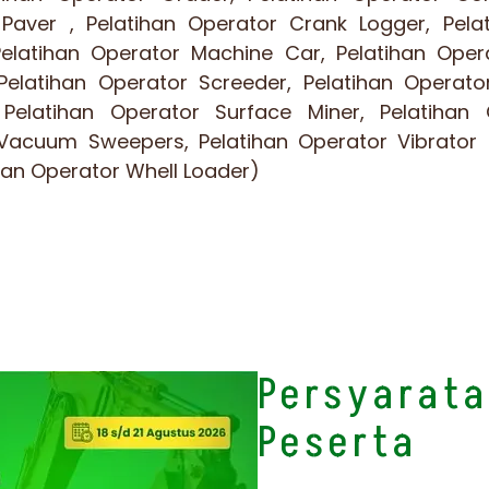
Paver , Pelatihan Operator Crank Logger, Pelat
, Pelatihan Operator Machine Car, Pelatihan Oper
Pelatihan Operator Screeder, Pelatihan Operator 
 Pelatihan Operator Surface Miner, Pelatihan
Vacuum Sweepers, Pelatihan Operator Vibrator R
han Operator Whell Loader)
Persyarat
Peserta