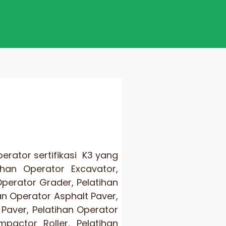
rator sertifikasi K3 yang
ihan Operator Excavator,
Operator Grader, Pelatihan
an Operator Asphalt Paver,
 Paver, Pelatihan Operator
pactor Roller, Pelatihan