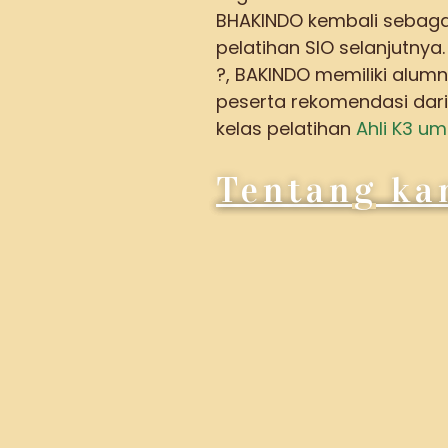
BHAKINDO kembali sebaga
pelatihan SIO selanjutny
?, BAKINDO memiliki alum
peserta rekomendasi dar
kelas pelatihan
Ahli K3 u
Tentang ka