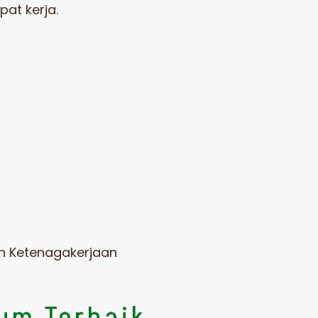
at kerja.
n Ketenagakerjaan
um Terbaik