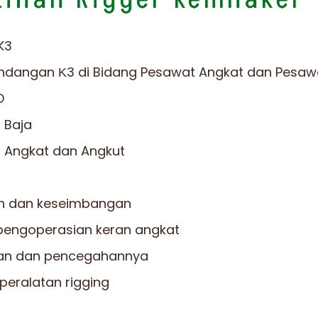
 K3
ndangan Κ3 di Bidang Pesawat Angkat dan Pesaw
PD
t Baja
u Angkat dan Angkut
an dan keseimbangan
pengoperasian keran angkat
aan dan pencegahannya
peralatan rigging