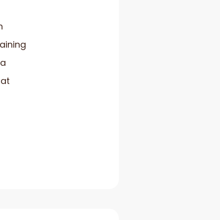
h
raining
ja
hat