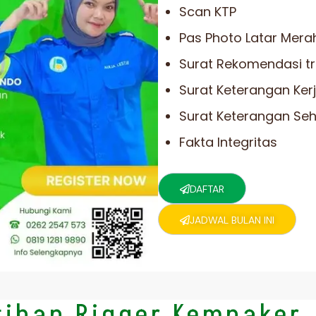
Scan KTP
Pas Photo Latar Mera
Surat Rekomendasi t
Surat Keterangan Ker
Surat Keterangan Se
Fakta Integritas
DAFTAR
JADWAL BULAN INI
tihan Rigger Kemnaker